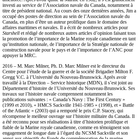
investi au service de l’Association navale du Canada, notamment à
titre de président national. Au cours des onze dernières années, Jim a
occupé des postes de direction au sein de l’Association navale du
Canada, en plus d’être un auteur prolifique dans le domaine des
affaires maritimes et navales. Il a écrit de nombreux articles pour
Starshell
et rédigé de nombreux autres articles d’opinion faisant tous
la promotion de l’importance de la Marine royale canadienne en tant
qu’institution nationale, de l’importance de la Stratégie nationale de
construction navale pour le pays et de l’importance de l’ANC pour
appuyer la MRC.
2016 – M. Marc Milner, Ph. D. Marc Milner est le directeur du
Centre pour l’étude de la guerre et de la société Brigadier Milton F.
Gregg V.C. à l’Université du Nouveau-Brunswick. Après avoir
travaillé à la Direction – Service historique (MDN), il s’est joint au
Département d’histoire de l’Université du Nouveau-Brunswick. Ses
travaux sur l’histoire navale comprennent notamment les
publications suivantes : « Canada’s Navy : The First Century »
(1999 et 2010), « HMCS Sackville 1941-1985 » (1998), et « Battle
of the Atlantic » (2003) qui a remporté le prix C.P. Stacey, qui
récompense le meilleur ouvrage sur l’histoire militaire du Canada. Il
a été reconnu pour ses réalisations à titre d’historien prolifique et
fiable de la Marine royale canadienne, comme en témoignent son
engagement de longue date à l’égard du NCSM Sackville et son
appui aux objectifs du Fonds de commémoration de la marine