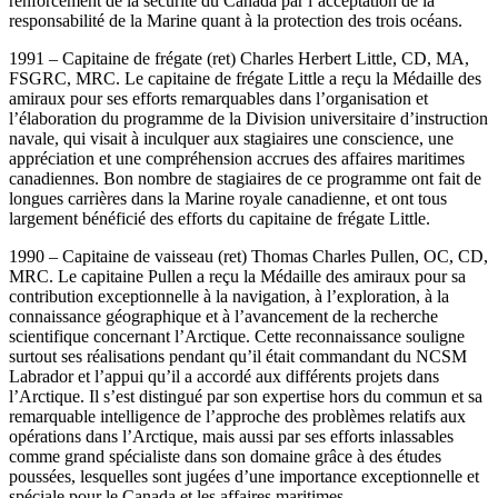
renforcement de la sécurité du Canada par l’acceptation de la
responsabilité de la Marine quant à la protection des trois océans.
1991 – Capitaine de frégate (ret) Charles Herbert Little, CD, MA,
FSGRC, MRC. Le capitaine de frégate Little a reçu la Médaille des
amiraux pour ses efforts remarquables dans l’organisation et
l’élaboration du programme de la Division universitaire d’instruction
navale, qui visait à inculquer aux stagiaires une conscience, une
appréciation et une compréhension accrues des affaires maritimes
canadiennes. Bon nombre de stagiaires de ce programme ont fait de
longues carrières dans la Marine royale canadienne, et ont tous
largement bénéficié des efforts du capitaine de frégate Little.
1990 – Capitaine de vaisseau (ret) Thomas Charles Pullen, OC, CD,
MRC. Le capitaine Pullen a reçu la Médaille des amiraux pour sa
contribution exceptionnelle à la navigation, à l’exploration, à la
connaissance géographique et à l’avancement de la recherche
scientifique concernant l’Arctique. Cette reconnaissance souligne
surtout ses réalisations pendant qu’il était commandant du NCSM
Labrador et l’appui qu’il a accordé aux différents projets dans
l’Arctique. Il s’est distingué par son expertise hors du commun et sa
remarquable intelligence de l’approche des problèmes relatifs aux
opérations dans l’Arctique, mais aussi par ses efforts inlassables
comme grand spécialiste dans son domaine grâce à des études
poussées, lesquelles sont jugées d’une importance exceptionnelle et
spéciale pour le Canada et les affaires maritimes.