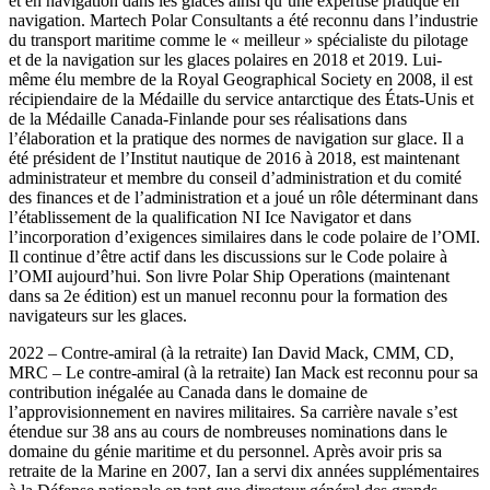
et en navigation dans les glaces ainsi qu’une expertise pratique en
navigation. Martech Polar Consultants a été reconnu dans l’industrie
du transport maritime comme le « meilleur » spécialiste du pilotage
et de la navigation sur les glaces polaires en 2018 et 2019. Lui-
même élu membre de la Royal Geographical Society en 2008, il est
récipiendaire de la Médaille du service antarctique des États-Unis et
de la Médaille Canada-Finlande pour ses réalisations dans
l’élaboration et la pratique des normes de navigation sur glace. Il a
été président de l’Institut nautique de 2016 à 2018, est maintenant
administrateur et membre du conseil d’administration et du comité
des finances et de l’administration et a joué un rôle déterminant dans
l’établissement de la qualification NI Ice Navigator et dans
l’incorporation d’exigences similaires dans le code polaire de l’OMI.
Il continue d’être actif dans les discussions sur le Code polaire à
l’OMI aujourd’hui. Son livre Polar Ship Operations (maintenant
dans sa 2e édition) est un manuel reconnu pour la formation des
navigateurs sur les glaces.
2022 – Contre-amiral (à la retraite) Ian David Mack, CMM, CD,
MRC – Le contre-amiral (à la retraite) Ian Mack est reconnu pour sa
contribution inégalée au Canada dans le domaine de
l’approvisionnement en navires militaires. Sa carrière navale s’est
étendue sur 38 ans au cours de nombreuses nominations dans le
domaine du génie maritime et du personnel. Après avoir pris sa
retraite de la Marine en 2007, Ian a servi dix années supplémentaires