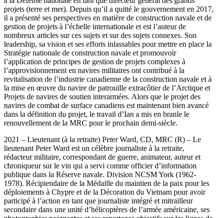
à la Défense nationale en tant que directeur général des grands
projets (terre et mer). Depuis qu’il a quitté le gouvernement en 2017,
il a présenté ses perspectives en matière de construction navale et de
gestion de projets à l’échelle internationale et est l’auteur de
nombreux articles sur ces sujets et sur des sujets connexes. Son
leadership, sa vision et ses efforts inlassables pour mettre en place la
Stratégie nationale de construction navale et promouvoir
l’application de principes de gestion de projets complexes à
l’approvisionnement en navires militaires ont contribué à la
revitalisation de l’industrie canadienne de la construction navale et à
la mise en œuvre du navire de patrouille extracôtier de l’Arctique et
Projets de navires de soutien interarmées. Alors que le projet des
navires de combat de surface canadiens est maintenant bien avancé
dans la définition du projet, le travail d’Ian a mis en branle le
renouvellement de la MRC pour le prochain demi-siècle.
2021 – Lieutenant (à la retraite) Peter Ward, CD, MRC (R) – Le
lieutenant Peter Ward est un célèbre journaliste à la retraite,
rédacteur militaire, correspondant de guerre, animateur, auteur et
chroniqueur sur le vin qui a servi comme officier d’information
publique dans la Réserve navale. Division NCSM York (1962-
1978). Récipiendaire de la Médaille du maintien de la paix pour les
déploiements à Chypre et de la Décoration du Vietnam pour avoir
participé à l’action en tant que journaliste intégré et mitrailleur
secondaire dans une unité d’hélicoptères de l’armée américaine, ses