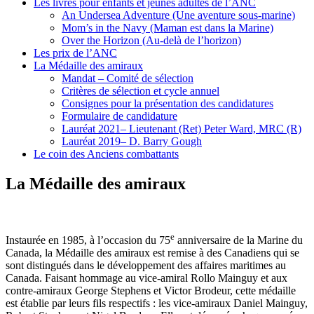
Les livres pour enfants et jeunes adultes de l’ANC
An Undersea Adventure (Une aventure sous-marine)
Mom’s in the Navy (Maman est dans la Marine)
Over the Horizon (Au-delà de l’horizon)
Les prix de l’ANC
La Médaille des amiraux
Mandat – Comité de sélection
Critères de sélection et cycle annuel
Consignes pour la présentation des candidatures
Formulaire de candidature
Lauréat 2021– Lieutenant (Ret) Peter Ward, MRC (R)
Lauréat 2019– D. Barry Gough
Le coin des Anciens combattants
La Médaille des amiraux
e
Instaurée en 1985, à l’occasion du 75
anniversaire de la Marine du
Canada, la Médaille des amiraux est remise à des Canadiens qui se
sont distingués dans le développement des affaires maritimes au
Canada. Faisant hommage au vice-amiral Rollo Mainguy et aux
contre-amiraux George Stephens et Victor Brodeur, cette médaille
est établie par leurs fils respectifs : les vice-amiraux Daniel Mainguy,