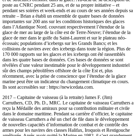
poste au CNRC pendant 25 ans, et de sa propre initiative – et
pendant ses soirées et week-ends et au cours de ses années depuis sa
retraite – Brian a établi un ensemble de quatre bases de données
importantes sur 200 ans sur les conditions historiques des glaces
dans l’Atlantique Nord. couvrant respectivement l’étendue de la
glace de mer au large de la côte est de Terre-Neuve; l’étendue de la
glace de mer dans le golfe du Saint-Laurent et sur le plateau néo-
écossais; populations d’icebergs sur les Grands Bancs; et les
collisions de navires avec des icebergs dans toute la région. Plus de
170 000 rapports sur les glaces et les icebergs ont été rassemblés
dans les quatre bases de données. Ces bases de données se sont
révélées d’une valeur inestimable pour le développement industriel
sûr des champs pétrolifères offshore de la côte Est et, plus
récemment, avec la prise de conscience que l’étendue de la glace
marine peut être un indicateur du changement climatique en cours.
Ils sont accessibles sur : https://newicedata.com.
2017 – Capitaine de vaisseau (à la retraite) James F. (Jim)
Carruthers, CD, Ph. D., MRC. Le capitaine de vaisseau Carruthers a
reçu la Médaille des amiraux pour sa contribution militaire et civile
dans le domaine maritime. Pendant sa carrière d’officier, le capitaine
de vaisseau Carruthers a été un chef de file dans le développement
de nouvelles capacités d’information de combat et de contrôle des
armes pour les navires des classes Halifax, Iroquois et Restigouche
améliorée. Après avoir quitté la Marine en 1982, il s’est grandement