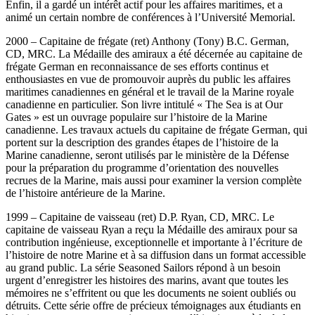
Enfin, il a gardé un intérêt actif pour les affaires maritimes, et a
animé un certain nombre de conférences à l’Université Memorial.
2000 – Capitaine de frégate (ret) Anthony (Tony) B.C. German,
CD, MRC. La Médaille des amiraux a été décernée au capitaine de
frégate German en reconnaissance de ses efforts continus et
enthousiastes en vue de promouvoir auprès du public les affaires
maritimes canadiennes en général et le travail de la Marine royale
canadienne en particulier. Son livre intitulé « The Sea is at Our
Gates » est un ouvrage populaire sur l’histoire de la Marine
canadienne. Les travaux actuels du capitaine de frégate German, qui
portent sur la description des grandes étapes de l’histoire de la
Marine canadienne, seront utilisés par le ministère de la Défense
pour la préparation du programme d’orientation des nouvelles
recrues de la Marine, mais aussi pour examiner la version complète
de l’histoire antérieure de la Marine.
1999 – Capitaine de vaisseau (ret) D.P. Ryan, CD, MRC. Le
capitaine de vaisseau Ryan a reçu la Médaille des amiraux pour sa
contribution ingénieuse, exceptionnelle et importante à l’écriture de
l’histoire de notre Marine et à sa diffusion dans un format accessible
au grand public. La série Seasoned Sailors répond à un besoin
urgent d’enregistrer les histoires des marins, avant que toutes les
mémoires ne s’effritent ou que les documents ne soient oubliés ou
détruits. Cette série offre de précieux témoignages aux étudiants en