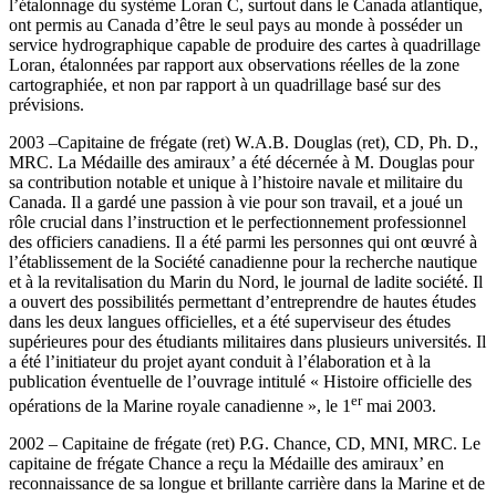
l’étalonnage du système Loran C, surtout dans le Canada atlantique,
ont permis au Canada d’être le seul pays au monde à posséder un
service hydrographique capable de produire des cartes à quadrillage
Loran, étalonnées par rapport aux observations réelles de la zone
cartographiée, et non par rapport à un quadrillage basé sur des
prévisions.
2003 –Capitaine de frégate (ret) W.A.B. Douglas (ret), CD, Ph. D.,
MRC. La Médaille des amiraux’ a été décernée à M. Douglas pour
sa contribution notable et unique à l’histoire navale et militaire du
Canada. Il a gardé une passion à vie pour son travail, et a joué un
rôle crucial dans l’instruction et le perfectionnement professionnel
des officiers canadiens. Il a été parmi les personnes qui ont œuvré à
l’établissement de la Société canadienne pour la recherche nautique
et à la revitalisation du Marin du Nord, le journal de ladite société. Il
a ouvert des possibilités permettant d’entreprendre de hautes études
dans les deux langues officielles, et a été superviseur des études
supérieures pour des étudiants militaires dans plusieurs universités. Il
a été l’initiateur du projet ayant conduit à l’élaboration et à la
publication éventuelle de l’ouvrage intitulé « Histoire officielle des
er
opérations de la Marine royale canadienne », le 1
mai 2003.
2002 – Capitaine de frégate (ret) P.G. Chance, CD, MNI, MRC. Le
capitaine de frégate Chance a reçu la Médaille des amiraux’ en
reconnaissance de sa longue et brillante carrière dans la Marine et de