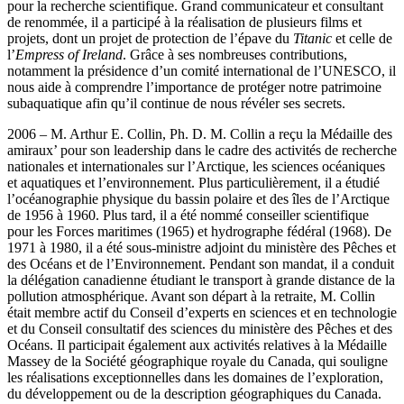
pour la recherche scientifique. Grand communicateur et consultant
de renommée, il a participé à la réalisation de plusieurs films et
projets, dont un projet de protection de l’épave du
Titanic
et celle de
l’
Empress of Ireland
. Grâce à ses nombreuses contributions,
notamment la présidence d’un comité international de l’UNESCO, il
nous aide à comprendre l’importance de protéger notre patrimoine
subaquatique afin qu’il continue de nous révéler ses secrets.
2006 – M. Arthur E. Collin, Ph. D. M. Collin a reçu la Médaille des
amiraux’ pour son leadership dans le cadre des activités de recherche
nationales et internationales sur l’Arctique, les sciences océaniques
et aquatiques et l’environnement. Plus particulièrement, il a étudié
l’océanographie physique du bassin polaire et des îles de l’Arctique
de 1956 à 1960. Plus tard, il a été nommé conseiller scientifique
pour les Forces maritimes (1965) et hydrographe fédéral (1968). De
1971 à 1980, il a été sous-ministre adjoint du ministère des Pêches et
des Océans et de l’Environnement. Pendant son mandat, il a conduit
la délégation canadienne étudiant le transport à grande distance de la
pollution atmosphérique. Avant son départ à la retraite, M. Collin
était membre actif du Conseil d’experts en sciences et en technologie
et du Conseil consultatif des sciences du ministère des Pêches et des
Océans. Il participait également aux activités relatives à la Médaille
Massey de la Société géographique royale du Canada, qui souligne
les réalisations exceptionnelles dans les domaines de l’exploration,
du développement ou de la description géographiques du Canada.