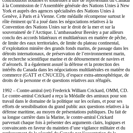
contributions notables et soutenues à titre de représentant du Canada
à la Commission de l’Assemblée générale des Nations Unies à New
York et auprès des agences spécialisées des Nations Unies à
Genève, à Paris et à Vienne. Cette médaille récompense surtout le
rôle éminent qu’il a joué dans les négociations relatives à la
Convention des Nations Unies sur le droit de la mer et sur la
souveraineté de l’Arctique. L’ambassadeur Beesley a par ailleurs
conclu des accords bilatéraux et multilatéraux en matière de pêche,
de limite des eaux territoriales, de limite du plateau continental,
d’exploitation minière des grands fonds marins, de passage dans les
détroits internationaux, de préservation de l’environnement marin,
de recherche scientifique marine et de détournement de navires et
d’aéronefs. Il a également assuré la défense et la protection des
intérêts du Canada dans les négociations multilatérales en matière du
commerce (GATT et CNUCED), d’espace extra-atmosphérique, de
droits de la personne et de questions relatives aux réfugiés.
1992 – Contre-amiral (ret) Frederick William Crickard, OMM, CD.
Le contre-amiral Crickard a reçu la Médaille des amiraux pour son
travail dans le domaine de la politique sur les océans, et pour ses
efforts de sensibilisation du grand public aux questions relatives à la
défense maritime, au moyen de présentations publiques. Du fait de
sa longue carrière dans la Marine, le contre-amiral Crickard
parvenait chaque fois à présenter des arguments clairs, logiques et
convaincants en faveur du maintien d’une vigilance militaire et du