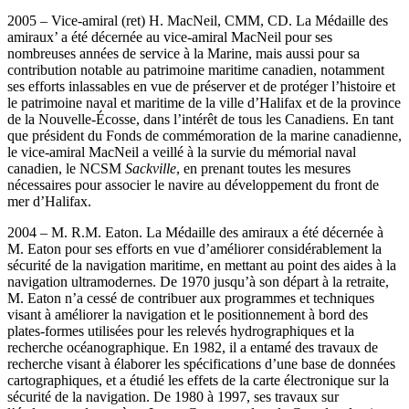
2005 – Vice-amiral (ret) H. MacNeil, CMM, CD. La Médaille des
amiraux’ a été décernée au vice-amiral MacNeil pour ses
nombreuses années de service à la Marine, mais aussi pour sa
contribution notable au patrimoine maritime canadien, notamment
ses efforts inlassables en vue de préserver et de protéger l’histoire et
le patrimoine naval et maritime de la ville d’Halifax et de la province
de la Nouvelle-Écosse, dans l’intérêt de tous les Canadiens. En tant
que président du Fonds de commémoration de la marine canadienne,
le vice-amiral MacNeil a veillé à la survie du mémorial naval
canadien, le NCSM
Sackville
, en prenant toutes les mesures
nécessaires pour associer le navire au développement du front de
mer d’Halifax.
2004 – M. R.M. Eaton. La Médaille des amiraux a été décernée à
M. Eaton pour ses efforts en vue d’améliorer considérablement la
sécurité de la navigation maritime, en mettant au point des aides à la
navigation ultramodernes. De 1970 jusqu’à son départ à la retraite,
M. Eaton n’a cessé de contribuer aux programmes et techniques
visant à améliorer la navigation et le positionnement à bord des
plates-formes utilisées pour les relevés hydrographiques et la
recherche océanographique. En 1982, il a entamé des travaux de
recherche visant à élaborer les spécifications d’une base de données
cartographiques, et a étudié les effets de la carte électronique sur la
sécurité de la navigation. De 1980 à 1997, ses travaux sur