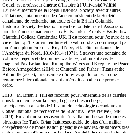
Gough est professeur émérite d’histoire à l’Université Wilfrid
Laurier et membre de la Royal Historical Society, avec d’autres
affiliations, notamment celle d’ancien président de la Société
canadienne de recherche nautique et de la British Columbia
Historical Society. Federation, membre fondateur de l’Association
pour les études canadiennes aux États-Unis et Archives By-Fellow
Churchill College Cambridge UK. Il est reconnu pour l’œuvre de sa
vie en tant qu’historien maritime et naval mondial, commençant par
une étude pionnière sur la Royal Navy et la côte nord-ouest de
l’Amérique du Nord, 1810-1914 (1971), à travers une trentaine de
volumes majeurs et de nombreux articles, culminant avec le
magistral Pax Britannica : Ruling the Waves and Keeping the Peace
Before Armageddon (2014) et Churchill and Fisher : Titans at the
Admiralty (2017), un ensemble d’œuvres qui lui ont valu une
renommée internationale en tant qu’érudit canadien de premier
ordre.
2018 – M. Brian T. Hill est reconnu pour l’ensemble de sa carrière
dans la recherche sur la neige, la glace et les icebergs,
principalement au sein de l’Institut de technologie océanique du
Conseil national de recherches de St John’s, Terre-Neuve (1984-
2009). En tant que superviseur de l’installation d’essai de modèles
physiques Ice Tank, Brian était responsable de plus d’un millier
d’expériences de modélisation physique de navires, de submersibles
et de structures offshore dans la glace. Au-delà de sa description de