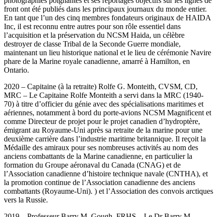
photographies poignantes et ses reportages objectifs sur les lignes de
front ont été publiés dans les principaux journaux du monde entier.
En tant que l’un des cinq membres fondateurs originaux de HAIDA
Inc, il est reconnu entre autres pour son rôle essentiel dans
l’acquisition et la préservation du NCSM Haida, un célèbre
destroyer de classe Tribal de la Seconde Guerre mondiale,
maintenant un lieu historique national et le lieu de cérémonie Navire
phare de la Marine royale canadienne, amarré à Hamilton, en
Ontario.
2020 – Capitaine (à la retraite) Rolfe G. Monteith, CVSM, CD,
MRC – Le Capitaine Rolfe Monteith a servi dans la MRC (1940-
70) à titre d’officier du génie avec des spécialisations maritimes et
aériennes, notamment à bord du porte-avions NCSM Magnificent et
comme Directeur de projet pour le projet canadien d’hydroptère,
émigrant au Royaume-Uni après sa retraite de la marine pour une
deuxième carrière dans l’industrie maritime britannique. Il reçoit la
Médaille des amiraux pour ses nombreuses activités au nom des
anciens combattants de la Marine canadienne, en particulier la
formation du Groupe aéronaval du Canada (CNAG) et de
l’Association canadienne d’histoire technique navale (CNTHA), et
la promotion continue de l’Association canadienne des anciens
combattants (Royaume-Uni). ) et l’Association des convois arctiques
vers la Russie.
2019 – Professeur Barry M. Gough, FRHS – Le Dr Barry M.