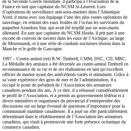
de la Seconde Guerre mondiale, il participa à l’évacuation de la
France en tant que capitaine du NCSM
St-Laurent
. Lors
d’opérations de surveillance anti-sous-marines dans l’Atlantique
Nord, il mena avec son équipage l’une des plus vastes opérations de
sauvetage, en retirant des eaux froides de l’océan les survivants du
paquebot Arandora Star, qui avait été torpillé par un sous-marin
allemand. En tant que capitaine du NCSM
Haida
, il prit part à une
escorte de convois de navires dans les eaux de l’Arctique, au large
de Mourmansk, et à une série de combats nocturnes réussis dans la
Manche et le golfe de Gascogne.
1997 – Contre-amiral (ret) R.W. Timbrell, CMM, DSC, CD, MRC.
La Médaille des amiraux a été décernée au contre-amiral Timbrell en
reconnaissance de sa vie et de ses réalisations en tant qu’excellent
officier de marine ayant des antécédents variés et stimulants. Grâce à
sa vaste expérience des gens de mer et de l’administration, il a
occupé le poste de président de l’Association des armateurs
canadiens pendant dix ans. À ce titre, il a rehaussé considérablement
le profil de l’Association, et a permis au gouvernement fédéral et à
divers ministères et organismes du provincial d’entreprendre des
discussions sur un large éventail de questions d’importance pour la
communauté maritime canadienne. Il a joué un rôle particulièrement
déterminant dans le rétablissement de l’Association des armateurs
canadiens, qui visait à promouvoir une forte présence océanique du
commerce canadien.