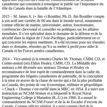
canadienne qui consistent à renseigner le public sur l’importance du
rôle du Canada dans la bataille de l’Atlantique.
2015 – M. James A. (« Jim ») Boutilier, Ph. D. Jim Boutilier compte
à son actif une carrière de 60 ans dans le monde naval, notamment
comme officier de marine, universitaire, auteur, fonctionnaire,
conférencier chevronné et conseiller en politiques sur les affaires
mondiales. Il s’est spécialisé dans le domaine de la défense et de la
sécurité dans la région de l’Asie-Pacifique, particulièrement en ce
qui concerne les enjeux maritimes. Il a été reconnu pour ses réussites
dans ce domaine, réussites qu’il a su mettre à profit pour aider le
Canada et les Forces armées canadiennes.
2014 – Vice-amiral (à la retraite) Charles M. Thomas, CMM, CD, et
Contre-amiral (ret) Eldon Healey, CMM, CD. La Médaille des
amiraux a été décernée aux amiraux Thomas et Healey en
reconnaissance de leur esprit de commandement dans la cadre du
programme des frégates canadiennes de patrouille, de la conception
à la mise en œuvre de la classe de navire qui a fut la plus profitable
au Canada, des points de vue économique, militaire et géopolitique.
« Chuck » Thomas s’est enrôlé́ dans la MRC en 1954. Il a suivi son
instruction au NCSM
Venture
et a fréquenté́ le Royal Naval
Engineering College à Manadon (R.-U.) en 1960. Il a assuré́ le
commandement du NCSM
Fraser
et de la 4e Escadre d’escorte du
Canada. Comme officier général, il a servi comme chef de la