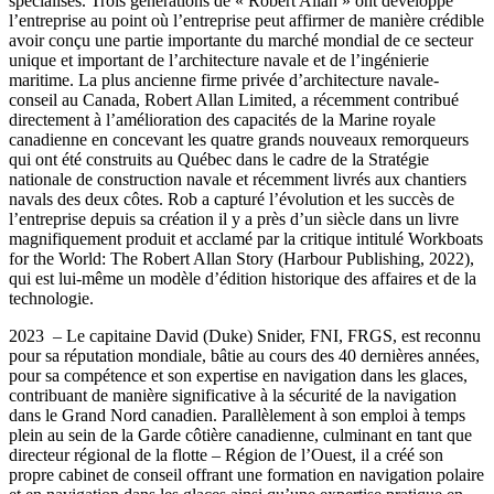
spécialisés.
Trois générations de « Robert Allan » ont développé
l’entreprise au point où l’entreprise peut affirmer de manière crédible
avoir conçu une partie importante du marché mondial de ce secteur
unique et important de l’architecture navale et de l’ingénierie
maritime.
La plus ancienne firme privée d’architecture navale-
conseil au Canada, Robert Allan Limited, a récemment contribué
directement à l’amélioration des capacités de la Marine royale
canadienne en concevant les quatre grands nouveaux remorqueurs
qui ont été construits au Québec dans le cadre de la Stratégie
nationale de construction navale et récemment livrés aux chantiers
navals des deux côtes.
Rob a capturé l’évolution et les succès de
l’entreprise depuis sa création il y a près d’un siècle dans un livre
magnifiquement produit et acclamé par la critique intitulé Workboats
for the World: The Robert Allan Story (Harbour Publishing, 2022),
qui est lui-même un modèle d’édition historique des affaires et de la
technologie.
2023 – Le capitaine David (Duke) Snider, FNI, FRGS, est reconnu
pour sa réputation mondiale, bâtie au cours des 40 dernières années,
pour sa compétence et son expertise en navigation dans les glaces,
contribuant de manière significative à la sécurité de la navigation
dans le Grand Nord canadien. Parallèlement à son emploi à temps
plein au sein de la Garde côtière canadienne, culminant en tant que
directeur régional de la flotte – Région de l’Ouest, il a créé son
propre cabinet de conseil offrant une formation en navigation polaire