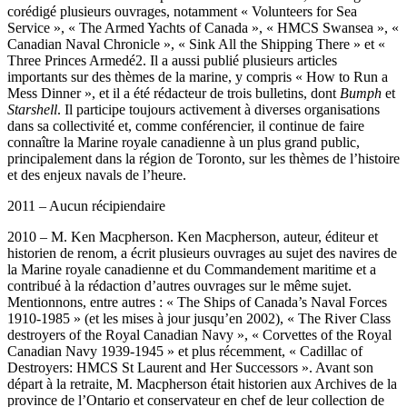
corédigé plusieurs ouvrages, notamment « Volunteers for Sea
Service », « The Armed Yachts of Canada », « HMCS Swansea », «
Canadian Naval Chronicle », « Sink All the Shipping There » et «
Three Princes Armedé2. Il a aussi publié plusieurs articles
importants sur des thèmes de la marine, y compris « How to Run a
Mess Dinner », et il a été rédacteur de trois bulletins, dont
Bumph
et
Starshell
. Il participe toujours activement à diverses organisations
dans sa collectivité et, comme conférencier, il continue de faire
connaître la Marine royale canadienne à un plus grand public,
principalement dans la région de Toronto, sur les thèmes de l’histoire
et des enjeux navals de l’heure.
2011 – Aucun récipiendaire
2010 – M. Ken Macpherson. Ken Macpherson, auteur, éditeur et
historien de renom, a écrit plusieurs ouvrages au sujet des navires de
la Marine royale canadienne et du Commandement maritime et a
contribué à la rédaction d’autres ouvrages sur le même sujet.
Mentionnons, entre autres : « The Ships of Canada’s Naval Forces
1910-1985 » (et les mises à jour jusqu’en 2002), « The River Class
destroyers of the Royal Canadian Navy », « Corvettes of the Royal
Canadian Navy 1939-1945 » et plus récemment, « Cadillac of
Destroyers: HMCS St Laurent and Her Successors ». Avant son
départ à la retraite, M. Macpherson était historien aux Archives de la
province de l’Ontario et conservateur en chef de leur collection de