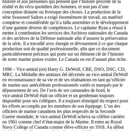
histoire et aux personnes qui pensent que l’histoire procède de la
réalité et du vécu quotidien des hommes, et non pas d’une
conception distante ou livresque des choses. La production de la
série Seasoned Sailors a exigé énormément de travail, un matériel
complexe et considérable qu’il a fallu assembler et le développement
d’une gamme diverse de compétences. Le capitaine Ryan a réussi à
mettre à contribution les services des Archives nationales du Canada
et des archives de la Défense nationale afin d’assurer la préservation
de la série. Il a travaillé avec énergie et dévouement à ce que chaque
production soit de qualité professionnelle, afin que ce document
particulièrement précieux qui porte sur un élément clé de l’histoire
de notre marine puisse exister. Le Canada en est d’autant plus riche.
1998 – Vice-amiral (ret) Harry G. DeWolf, CBE, DSO, DSC, CD,
MRC. La Médaille des amiraux été décernée au vice-amiral DeWolf
en reconnaissance de sa vie et de ses réalisations en tant qu’officier
de marine aux antécédents professionnels variés et marqués par le
dépassement de soi. De l’avis de ses camarades de bord, le
vice‑amiral DeWolf était un officier et un gentleman toujours
disponible pour ses collègues. Il a toujours témoigné du respect pour
les efforts accomplis par les membres de son équipage. L’un des
officiers de marine canadiens les plus respectés de la Seconde
Guerre mondiale, le vice-amiral DeWolf acheva sa célèbre carrière
en 1961 comme chef d’état‑major de la Marine. Il entra au Royal
Navy College of Canada comme élève‑officier en 1918. Au début