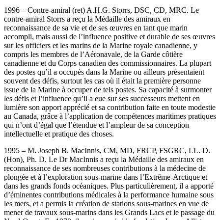
1996 – Contre-amiral (ret) A.H.G. Storrs, DSC, CD, MRC. Le
contre-amiral Storrs a reçu la Médaille des amiraux en
reconnaissance de sa vie et de ses œuvres en tant que marin
accompli, mais aussi de l’influence positive et durable de ses œuvres
sur les officiers et les marins de la Marine royale canadienne, y
compris les membres de l’Aéronavale, de la Garde côtière
canadienne et du Corps canadien des commissionnaires. La plupart
des postes qu’il a occupés dans la Marine ou ailleurs présentaient
souvent des défis, surtout les cas où il était la première personne
issue de la Marine à occuper de tels postes. Sa capacité à surmonter
les défis et l’influence qu’il a eue sur ses successeurs mettent en
lumière son apport apprécié et sa contribution faite en toute modestie
au Canada, grâce à l’application de compétences maritimes pratiques
qui n’ont d’égal que l’étendue et l’ampleur de sa conception
intellectuelle et pratique des choses.
1995 – M. Joseph B. MacInnis, CM, MD, FRCP, FSGRC, LL. D.
(Hon), Ph. D. Le Dr MacInnis a reçu la Médaille des amiraux en
reconnaissance de ses nombreuses contributions à la médecine de
plongée et à l’exploration sous-marine dans l’Extrême‑Arctique et
dans les grands fonds océaniques. Plus particulièrement, il a apporté
d’éminentes contributions médicales à la performance humaine sous
les mers, et a permis la création de stations sous-marines en vue de
mener de travaux sous-marins dans les Grands Lacs et le passage du