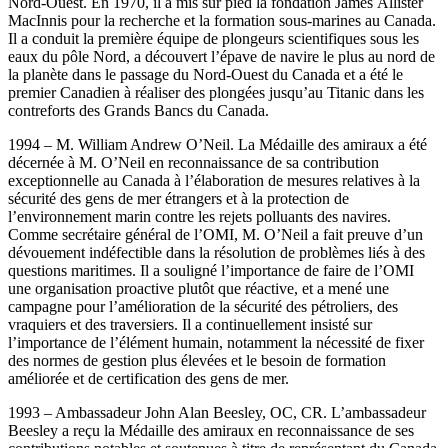
Nord-Ouest. En 1970, il a mis sur pied la fondation James Allister
MacInnis pour la recherche et la formation sous-marines au Canada.
Il a conduit la première équipe de plongeurs scientifiques sous les
eaux du pôle Nord, a découvert l’épave de navire le plus au nord de
la planète dans le passage du Nord-Ouest du Canada et a été le
premier Canadien à réaliser des plongées jusqu’au Titanic dans les
contreforts des Grands Bancs du Canada.
1994 – M. William Andrew O’Neil. La Médaille des amiraux a été
décernée à M. O’Neil en reconnaissance de sa contribution
exceptionnelle au Canada à l’élaboration de mesures relatives à la
sécurité des gens de mer étrangers et à la protection de
l’environnement marin contre les rejets polluants des navires.
Comme secrétaire général de l’OMI, M. O’Neil a fait preuve d’un
dévouement indéfectible dans la résolution de problèmes liés à des
questions maritimes. Il a souligné l’importance de faire de l’OMI
une organisation proactive plutôt que réactive, et a mené une
campagne pour l’amélioration de la sécurité des pétroliers, des
vraquiers et des traversiers. Il a continuellement insisté sur
l’importance de l’élément humain, notamment la nécessité de fixer
des normes de gestion plus élevées et le besoin de formation
améliorée et de certification des gens de mer.
1993 – Ambassadeur John Alan Beesley, OC, CR. L’ambassadeur
Beesley a reçu la Médaille des amiraux en reconnaissance de ses