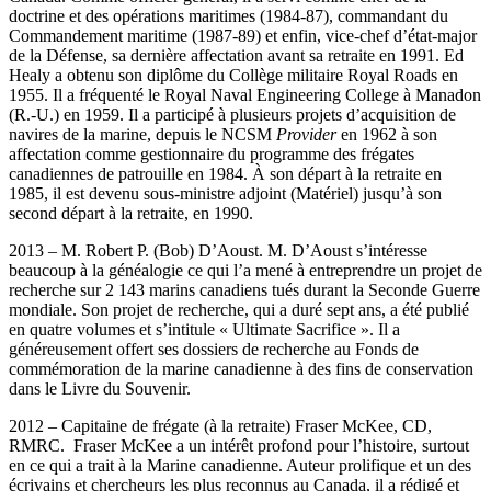
doctrine et des opérations maritimes (1984-87), commandant du
Commandement maritime (1987-89) et enfin, vice-chef d’état-major
de la Défense, sa dernière affectation avant sa retraite en 1991. Ed
Healy a obtenu son diplôme du Collège militaire Royal Roads en
1955. Il a fréquenté le Royal Naval Engineering College à Manadon
(R.-U.) en 1959. Il a participé à plusieurs projets d’acquisition de
navires de la marine, depuis le NCSM
Provider
en 1962 à son
affectation comme gestionnaire du programme des frégates
canadiennes de patrouille en 1984. À son départ à la retraite en
1985, il est devenu sous-ministre adjoint (Matériel) jusqu’à son
second départ à la retraite, en 1990.
2013 – M. Robert P. (Bob) D’Aoust. M. D’Aoust s’intéresse
beaucoup à la généalogie ce qui l’a mené à entreprendre un projet de
recherche sur 2 143 marins canadiens tués durant la Seconde Guerre
mondiale. Son projet de recherche, qui a duré sept ans, a été publié
en quatre volumes et s’intitule « Ultimate Sacrifice ». Il a
généreusement offert ses dossiers de recherche au Fonds de
commémoration de la marine canadienne à des fins de conservation
dans le Livre du Souvenir.
2012 – Capitaine de frégate (à la retraite) Fraser McKee, CD,
RMRC. Fraser McKee a un intérêt profond pour l’histoire, surtout
en ce qui a trait à la Marine canadienne. Auteur prolifique et un des
écrivains et chercheurs les plus reconnus au Canada, il a rédigé et