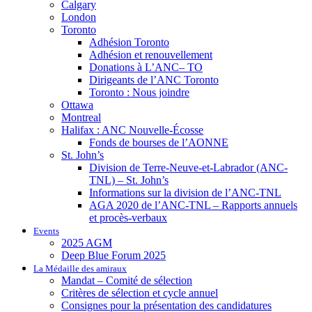
Calgary
London
Toronto
Adhésion Toronto
Adhésion et renouvellement
Donations à L’ANC– TO
Dirigeants de l’ANC Toronto
Toronto : Nous joindre
Ottawa
Montreal
Halifax : ANC Nouvelle-Écosse
Fonds de bourses de l’AONNE
St. John’s
Division de Terre-Neuve-et-Labrador (ANC-
TNL) – St. John’s
Informations sur la division de l’ANC-TNL
AGA 2020 de l’ANC-TNL – Rapports annuels
et procès-verbaux
Events
2025 AGM
Deep Blue Forum 2025
La Médaille des amiraux
Mandat – Comité de sélection
Critères de sélection et cycle annuel
Consignes pour la présentation des candidatures