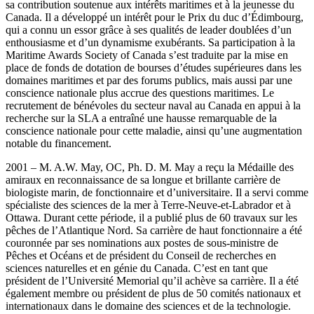
sa contribution soutenue aux intérêts maritimes et à la jeunesse du
Canada. Il a développé un intérêt pour le Prix du duc d’Édimbourg,
qui a connu un essor grâce à ses qualités de leader doublées d’un
enthousiasme et d’un dynamisme exubérants. Sa participation à la
Maritime Awards Society of Canada s’est traduite par la mise en
place de fonds de dotation de bourses d’études supérieures dans les
domaines maritimes et par des forums publics, mais aussi par une
conscience nationale plus accrue des questions maritimes. Le
recrutement de bénévoles du secteur naval au Canada en appui à la
recherche sur la SLA a entraîné une hausse remarquable de la
conscience nationale pour cette maladie, ainsi qu’une augmentation
notable du financement.
2001 – M. A.W. May, OC, Ph. D. M. May a reçu la Médaille des
amiraux en reconnaissance de sa longue et brillante carrière de
biologiste marin, de fonctionnaire et d’universitaire. Il a servi comme
spécialiste des sciences de la mer à Terre-Neuve-et-Labrador et à
Ottawa. Durant cette période, il a publié plus de 60 travaux sur les
pêches de l’Atlantique Nord. Sa carrière de haut fonctionnaire a été
couronnée par ses nominations aux postes de sous-ministre de
Pêches et Océans et de président du Conseil de recherches en
sciences naturelles et en génie du Canada. C’est en tant que
président de l’Université Memorial qu’il achève sa carrière. Il a été
également membre ou président de plus de 50 comités nationaux et
internationaux dans le domaine des sciences et de la technologie.