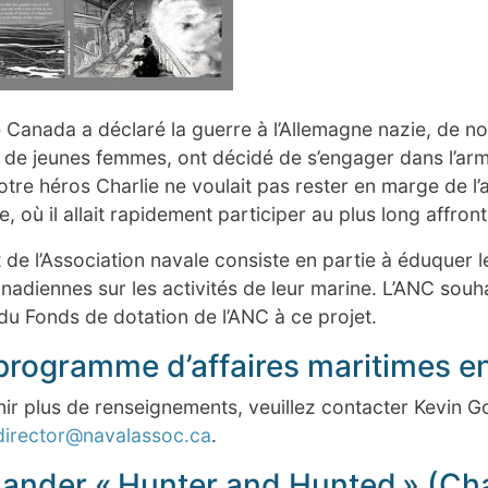
 Canada a déclaré la guerre à l’Allemagne nazie, de 
r de jeunes femmes, ont décidé de s’engager dans l’a
tre héros Charlie ne voulait pas rester en marge de l’a
 où il allait rapidement participer au plus long affronte
de l’Association navale consiste en partie à éduquer le 
anadiennes sur les activités de leur marine. L’ANC souh
u Fonds de dotation de l’ANC à ce projet.
programme d’affaires maritimes en
ir plus de renseignements, veuillez contacter Kevin Go
director@navalassoc.ca
.
nder « Hunter and Hunted » (Cha