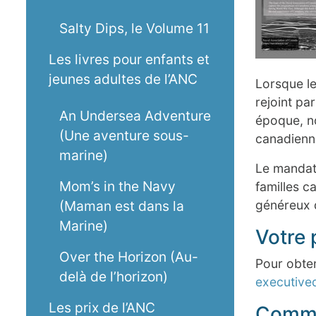
Salty Dips, le Volume 11
Les livres pour enfants et
jeunes adultes de l’ANC
Lorsque le
rejoint pa
An Undersea Adventure
époque, no
(Une aventure sous-
canadienne,
marine)
Le mandat 
Mom’s in the Navy
familles c
(Maman est dans la
généreux d
Marine)
Votre 
Over the Horizon (Au-
Pour obten
delà de l’horizon)
executive
Les prix de l’ANC
Comma